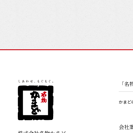
「名
かまど
会社