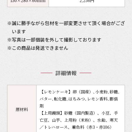
150×280×60mm
2,256円
誠に勝手ながら包材を一部変更させて頂く場合がござ
います
写真は一部個装を外して撮影しております
この商品は発送できません
詳細情報
【レモンケーキ】卵（国産）､小麦粉､砂糖､
バター､転化糖､はちみつ､レモン香料､膨張
剤
原材料
【上用饅頭】砂糖（国内製造）、小豆、手
亡豆、山芋、上用粉（米粉）、水飴、寒天
／トレハロース、着色料（赤3・赤106）