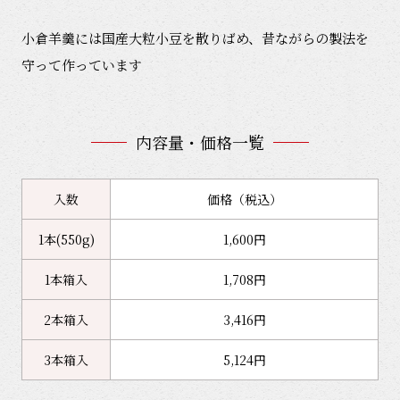
小倉羊羹には国産大粒小豆を散りばめ、昔ながらの製法を
守って作っています
内容量・価格一覧
入数
価格（税込）
1本(550g)
1,600円
1本箱入
1,708円
2本箱入
3,416円
3本箱入
5,124円